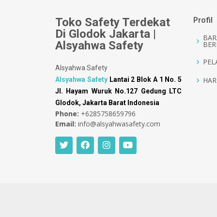
Toko Safety Terdekat
Profil
Di Glodok Jakarta |
BAR
Alsyahwa Safety
BER
PEL
Alsyahwa Safety
Alsyahwa Safety
Lantai 2 Blok A 1 No. 5
HAR
Jl. Hayam Wuruk No.127 Gedung LTC
Glodok, Jakarta Barat Indonesia
Phone:
+6285758659796
Email:
info@alsyahwasafety.com