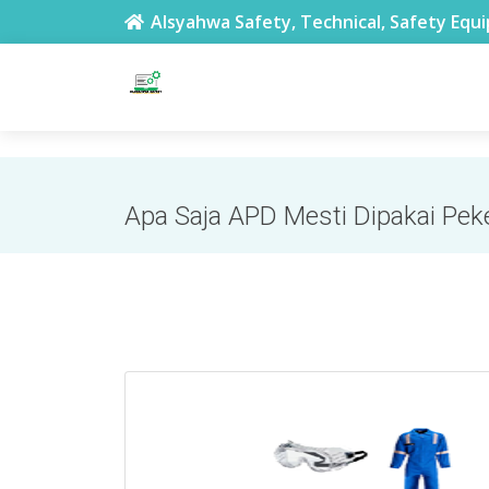
toko safety terdekat di Glodok Jakarta
Alsyahwa Safety, Technical, Safety Equ
Apa Saja APD Mesti Dipakai Peke