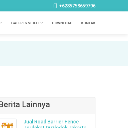
+6285758659796
GALERI & VIDEO
DOWNLOAD
KONTAK
Berita Lainnya
Jual Road Barrier Fence
Terdekat Di Glodok Jakarta