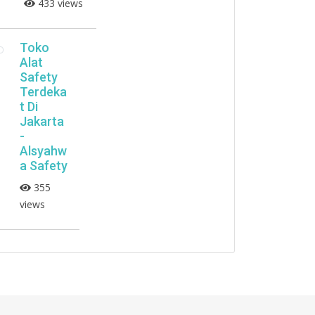
433 views
Toko
Alat
Safety
Terdeka
t Di
Jakarta
-
Alsyahw
a Safety
355
views