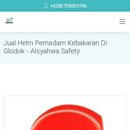
toko safety terdekat di Glodok Jakarta
+6285758659796
Jual Helm Pemadam Kebakaran Di
Glodok - Alsyahwa Safety