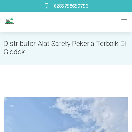
toko safety terdekat di Glodok Jakarta
+6285758659796
Distributor Alat Safety Pekerja Terbaik Di
Glodok