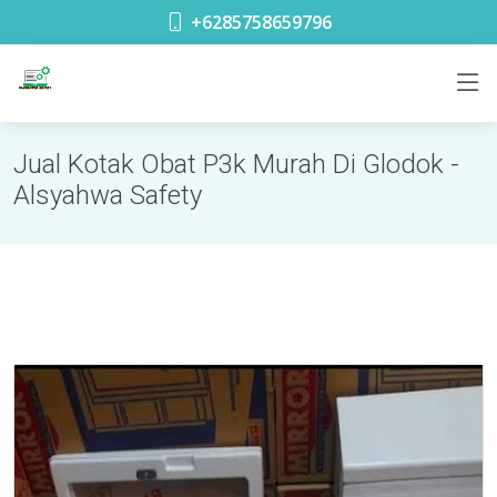
toko safety terdekat di Glodok Jakarta
+6285758659796
Jual Kotak Obat P3k Murah Di Glodok -
Alsyahwa Safety