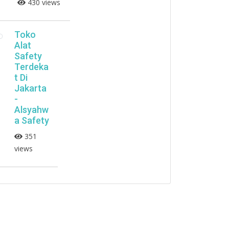
430 views
Toko
Alat
Safety
Terdeka
t Di
Jakarta
-
Alsyahw
a Safety
351
views