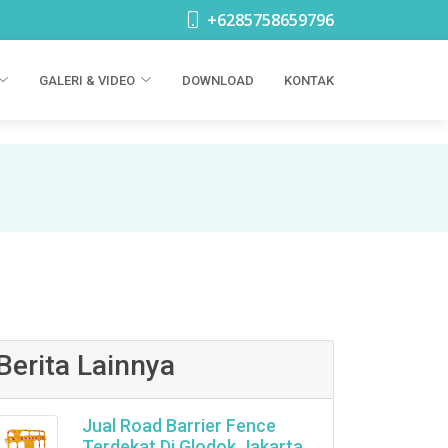
+6285758659796
GALERI & VIDEO
DOWNLOAD
KONTAK
Berita Lainnya
Jual Road Barrier Fence
Terdekat Di Glodok Jakarta