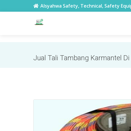
toko safety terdekat di Glodok Jakarta
Alsyahwa Safety, Technical, Safety Equ
Jual Tali Tambang Karmantel Di