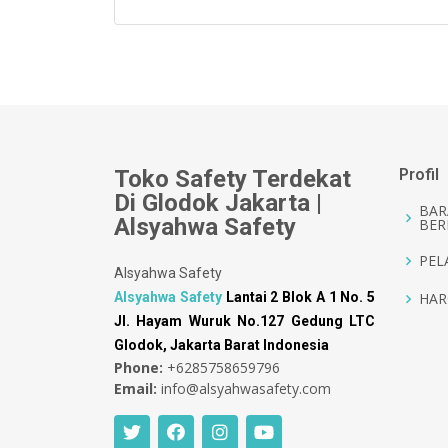
Toko Safety Terdekat
Profil
Di Glodok Jakarta |
BAR
Alsyahwa Safety
BER
PEL
Alsyahwa Safety
Alsyahwa Safety
Lantai 2 Blok A 1 No. 5
HAR
Jl. Hayam Wuruk No.127 Gedung LTC
Glodok, Jakarta Barat Indonesia
Phone:
+6285758659796
Email:
info@alsyahwasafety.com