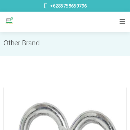
toko safety terdekat di Glodok Jakarta
+6285758659796
Other Brand