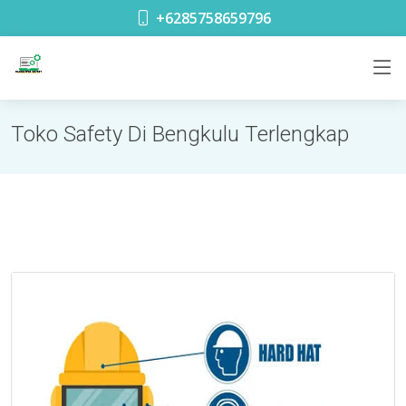
toko safety terdekat di Glodok Jakarta
+6285758659796
Toko Safety Di Bengkulu Terlengkap