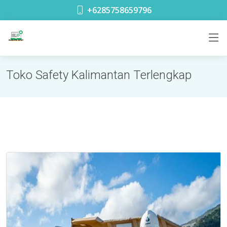
toko safety terdekat di Glodok Jakarta
+6285758659796
Toko Safety Kalimantan Terlengkap