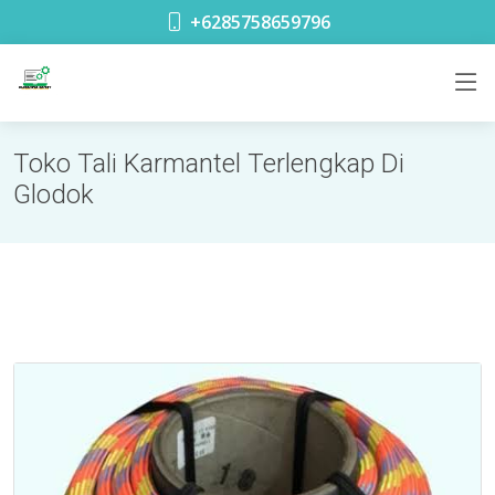
toko safety terdekat di Glodok Jakarta
+6285758659796
Toko Tali Karmantel Terlengkap Di
Glodok